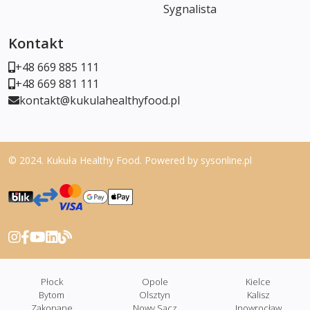
Sygnalista
Kontakt
+48 669 885 111
+48 669 881 111
kontakt@kukulahealthyfood.pl
© 2024. Kukuła Healthy Food. Powered by
sysonline.pl
Płock
Opole
Kielce
Bytom
Olsztyn
Kalisz
Zakopane
Nowy Sącz
Inowrocław